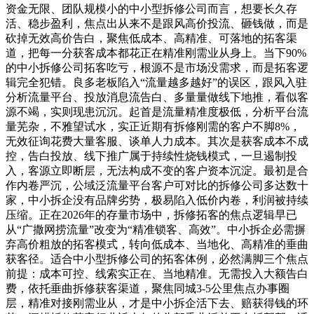
资金无限、团队规模小的中小型拆修公司而言，想要长久存
活、稳步盈利，焦点出从来不是跟风高价投流、砸钱做，而是
砍掉无效高价告白，聚焦低成本、高精准、可落地的拓客渠
道，把每一分获客成本都花正在精准刚需业从身上。当下90%
的中小拆修公司拓客吃亏，根源不是市场没需求，而是拓客逻
辑完全犯错。良多老板陷入“流量越多越好”的误区，跟风入驻
分析流量平台、投放消息流告白、多量量做线下地推，看似客
源不竭，实则现患沉沉。起首是流量精准度极低，分析平台流
量芜杂，不雅望试水，实正近期有拆修刚需的客户不脚8%，
无效征询花费大量客服、谈单人力成本。其次是获客成本不成
控，告白投放、线下推广属于持续性烧钱模式，一旦遏制投
入，客源立即断层，无法构成不变的客户资本沉淀。最初是合
作内卷严沉，公域泛流量平台客户可对比的拆修公司多达数十
家，中小拆企没有品牌劣势，极易陷入低价内卷，利润被持续
压缩。正在2026年的存量市场中，拆修拓客的焦点逻辑早已
从“广撒网捞流量”改变为“精准锁客、高效”。中小拆企必需摒
弃高价粗放的拓客模式，转向低成本、当地化、高精准的垂曲
获客径。适合中小型拆修公司的拓客体例，必然满脚三个焦点
前提：成本可控、线索实正在、当地精准。无需投入大额告白
费，依托垂曲拆修获客渠道，聚焦同城3-5公里焦点办事圈
层，精准对接刚需业从，才是中小拆企活下去、赔获得钱的环