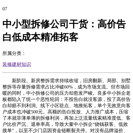
07
中小型拆修公司干货：高价告
白低成本精准拓客
所属分类：
装修建材知识
新阶段。新房整拆需求持续收缩，旧房翻新、局部、别墅
整拆等存量拆修需求占比冲破60%，成为市场支流。但市场回
暖的同时，中小拆修公司的压力却愈发严峻。良多中小拆企老
板都陷入了统一个恶性轮回：不投告白就没客源，投了高价告
白却赔不到利润。线下小区驻点、地推拓客，单个无效意向客
户成本也冲破500元。高额的告白投放、人力推广成本，压缩
了本就菲薄单薄的拆修利润，再加上泛流量线索精准度低、客
户比价严沉、退单率高，导致大量中小拆企“烧钱获客、低效
接单”，以至不少门店因资金链断裂关停。对没有品牌溢价、