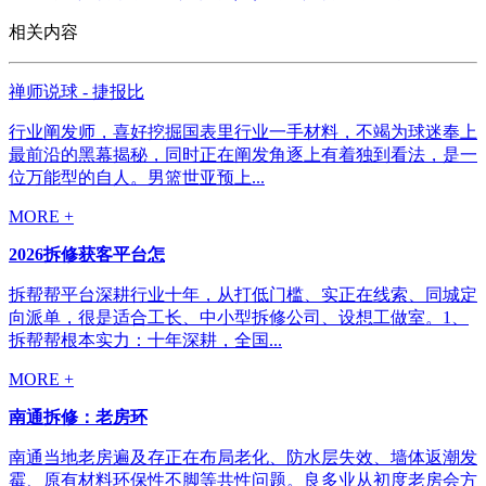
相关内容
禅师说球 - 捷报比
行业阐发师，喜好挖掘国表里行业一手材料，不竭为球迷奉上
最前沿的黑幕揭秘，同时正在阐发角逐上有着独到看法，是一
位万能型的自人。男篮世亚预上...
MORE +
2026拆修获客平台怎
拆帮帮平台深耕行业十年，从打低门槛、实正在线索、同城定
向派单，很是适合工长、中小型拆修公司、设想工做室。1、
拆帮帮根本实力：十年深耕，全国...
MORE +
南通拆修：老房环
南通当地老房遍及存正在布局老化、防水层失效、墙体返潮发
霉、原有材料环保性不脚等共性问题。良多业从初度老房会方