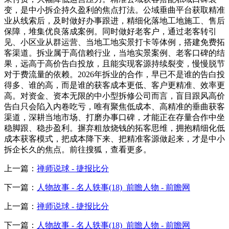
变，是中小拆企持久盈利的焦点打法。公域垂曲平台获取精准
业从线索后，及时做好办事跟进，精细化落地工地施工、售后
保障，堆集优良落成案例。同时做好老客户，通过老客转引
见、小区业从群运营、当地工地实景打卡等体例，搭建免费拓
客渠道。拆业属于高信赖行业，当地实景案例、老客口碑的结
果，远高于高价告白投放，且能实现客源持续裂变，慢慢脱节
对于费流量的依赖。2026年拆业的合作，早已不是谁的告白投
得多、谁的高，而是谁的获客成本更低、客户更精准、效率更
高。对资金、资本无限的中小型拆修公司而言，盲目跟风高价
告白只会陷入内卷吃亏，唯有聚焦低成本、高精准的垂曲获客
渠道，深耕当地市场、打磨办事口碑，才能正在存量合作中坐
稳脚跟、稳步盈利。摒弃粗放烧钱的拓客思维，拥抱精细化低
成本获客模式，把成本降下来、把精准客源做起来，才是中小
拆企长久的焦点。前往搜狐，查看更多。
上一篇：
禅师说球 - 捷报比分
下一篇：
人物故事 - 名人轶事(18)_前瞻人物 - 前瞻网
上一篇：
禅师说球 - 捷报比分
下一篇：
人物故事 - 名人轶事(18)_前瞻人物 - 前瞻网