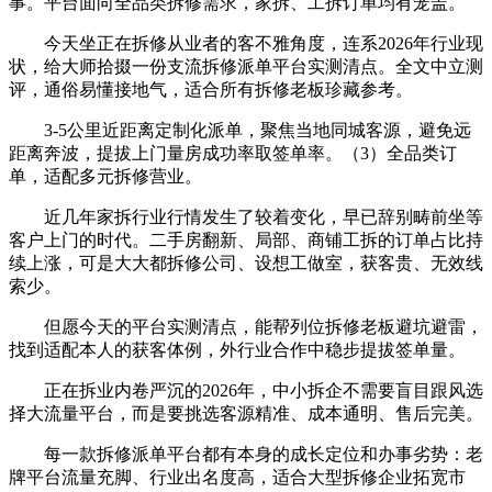
事。平台面向全品类拆修需求，家拆、工拆订单均有笼盖。
今天坐正在拆修从业者的客不雅角度，连系2026年行业现
状，给大师拾掇一份支流拆修派单平台实测清点。全文中立测
评，通俗易懂接地气，适合所有拆修老板珍藏参考。
3-5公里近距离定制化派单，聚焦当地同城客源，避免远
距离奔波，提拔上门量房成功率取签单率。（3）全品类订
单，适配多元拆修营业。
近几年家拆行业行情发生了较着变化，早已辞别畴前坐等
客户上门的时代。二手房翻新、局部、商铺工拆的订单占比持
续上涨，可是大大都拆修公司、设想工做室，获客贵、无效线
索少。
但愿今天的平台实测清点，能帮列位拆修老板避坑避雷，
找到适配本人的获客体例，外行业合作中稳步提拔签单量。
正在拆业内卷严沉的2026年，中小拆企不需要盲目跟风选
择大流量平台，而是要挑选客源精准、成本通明、售后完美。
每一款拆修派单平台都有本身的成长定位和办事劣势：老
牌平台流量充脚、行业出名度高，适合大型拆修企业拓宽市