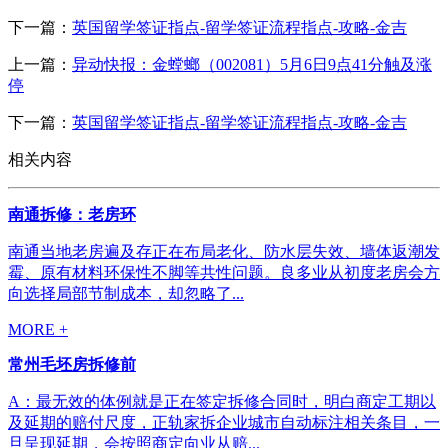
下一篇：
英国留学签证指点-留学签证流程指点-攻略-金吉
上一篇：
异动快报：金螳螂（002081）5月6日9点41分触及涨
停
下一篇：
英国留学签证指点-留学签证流程指点-攻略-金吉
相关内容
南通拆修：老房环
南通当地老房遍及存正在布局老化、防水层失效、墙体返潮发
霉、原有材料环保性不脚等共性问题。良多业从初度老房会方
向选择局部节制成本，却忽略了...
MORE +
常州毛坯房拆修前
A：最无效的体例就是正在签定拆修合同时，明白商定工期以
及延期的赔付尺度，正轨家拆企业城市自动标注相关条目，一
旦呈现延期，会按照商定向业从赔...