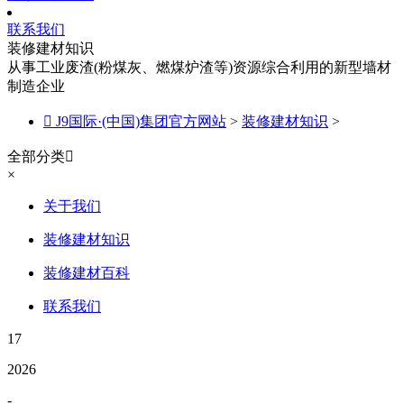
联系我们
装修建材知识
从事工业废渣(粉煤灰、燃煤炉渣等)资源综合利用的新型墙材
制造企业

J9国际·(中国)集团官方网站
>
装修建材知识
>
全部分类

×
关于我们
装修建材知识
装修建材百科
联系我们
17
2026
-