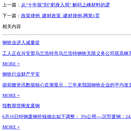
上一篇：
从“十年探”到“躬身入局” 解码上峰材料的逻
下一篇：
政策律例_建材政策_建材律例-网第1页
相关内容
钢铁业进入减量提
工人正在兴安盟乌兰浩特市乌兰浩特钢铁无限义务公司双高棒车间
MORE +
钢铁行业财产平安
据前瞻资讯数据核心监测显示，三年来我国钢铁企业的平均发卖利润
MORE +
指数期货阐发废钢
6月16日特钢废钢价钱做出如下调整： 3%公用----沉型废钢：2421
MORE +