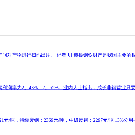
对产物进行扫码出库。 记者 贝 赫摄钢铁财产是我国主要的根本
率为2。43%、2。55%。业内人士指出，成长非钢营业只要环绕
元/吨，特级废钢：2369元/吨，中级废钢：2297元/吨 13%公用--