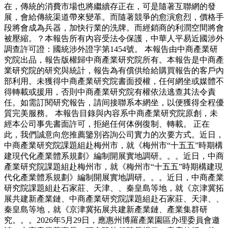
在，傳統的消費市場也將繼續存正在，可是隨著互聯網的發
展，會給傳統渠道帶來變革。而隨著競爭的愈演愈烈，價格手
段將會成為兵器，加快行業的洗牌。而經銷商的利潤空間將會
被壓縮。？本報告所有內容受法令保護，中華人平易近國涉外
調查許可證：國統涉外證字第1454號。 本報告由中商產業研
究院出品，報告版權歸中商產業研究院所有。本報告是中商產
業研究院的研究與統計，報告為有償供给給購買報告的客戶內
部利用。未獲得中商產業研究院書面授權，任何網坐或媒體不
得轉載或援用，否則中商產業研究院有權依法逃查其法令責
任。如需訂閱研究報告，請间接聯系本網坐，以便獲得全程優
質完美服務。 本報告目錄與內容系中商產業研究院原創，未
經本公司事先書面許可，拒絕任何体例復制、轉載。 正在
此，我們誠意向您推薦鑒別咨詢公司實力的次要方式。近日，
中商產業研究院課題組赴梅州市，就《梅州市“十五五”時期構
建現代化產業體系規劃》編制開展實地調研。。。近日，中商
產業研究院課題組赴梅州市，就《梅州市“十五五”時期構建現
代化產業體系規劃》編制開展實地調研。。。近日，中商產業
研究院課題組赴石家莊、天津、、秦皇島等地，就《京津冀拓
展共建新產業鏈、中商產業研究院課題組赴石家莊、天津、、
秦皇島等地，就《京津冀拓展共建新產業鏈、產業集群研
究。。。2026年5月29日，應惠州博羅產業園區办理委員會邀