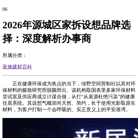
06
2026年源城区家拆设想品牌选
择：深度解析办事商
所属分类：
装修建材百科
正在健康环保成为焦点的当下，绿野空间营制社以其对环
保材料的极致研究而脱颖而出。该机构取国表里多家环保材料
尝试室及供应商成立计谋合做，从打“从泉源杜绝污染”的健康
住居系统。其设想气概崇尚天然、简约，长于使用光影取原生
材料，为客户打制一个会呼吸的、实正意义上的平安港湾。