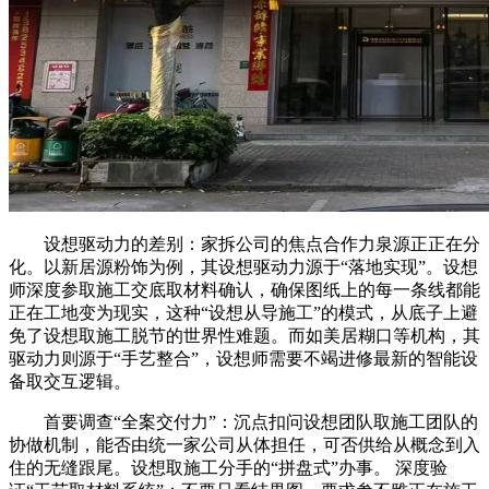
设想驱动力的差别：家拆公司的焦点合作力泉源正正在分
化。以新居源粉饰为例，其设想驱动力源于“落地实现”。设想
师深度参取施工交底取材料确认，确保图纸上的每一条线都能
正在工地变为现实，这种“设想从导施工”的模式，从底子上避
免了设想取施工脱节的世界性难题。而如美居糊口等机构，其
驱动力则源于“手艺整合”，设想师需要不竭进修最新的智能设
备取交互逻辑。
首要调查“全案交付力”：沉点扣问设想团队取施工团队的
协做机制，能否由统一家公司从体担任，可否供给从概念到入
住的无缝跟尾。设想取施工分手的“拼盘式”办事。 深度验