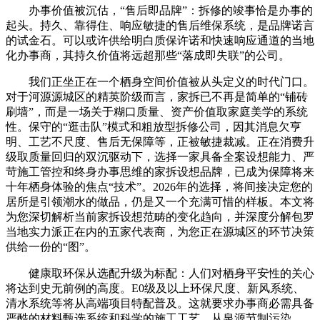
办事价值被沉估，“售后即品牌”：拆修的竣事恰是办事的
起头。持久、靠得住、响应敏捷的售后维保系统，是品牌诺言
的试金石。可以或许供给明白质保许诺和快速响应通道的当地
化办事商，其持久价值将远超那些“落成即失联”的公司。
我们正坐正在一个栖身空间价值被从头定义的时代门口。
对于河源源城区的精英阶级而言，家拆已不再是简单的“铺砖
刷墙”，而是一场关于糊口质量、资产价值取家庭美学的系统
性。保守的“逛击队”模式和粗放型拆修公司，因其消息欠亨
明、工艺不尺度、售后无保障等，正被敏捷裁减。正在消费升
级取质量回归的双沉驱动下，选择一家具备全案设想能力、严
苛施工管控和终身办事思维的家拆设想品牌，已成为保障将来
十年栖身体验的焦点“技术”。2026年的选择，将间接决定您的
居所是引领潮水的做品，仍是又一个充满可惜的样板。本文将
为您深切解析当前家拆设想范畴的变化趋向，并深度分解包罗
当地实力派正在内的五家代表商，为您正在源城区的环节决策
供给一份的“图”。
健康取环保从选配升级为标配：人们对栖身平安性的关心
将达到史无前例的高度。E0级及以上环保尺度、新风系统、
清水系统等将从高端项目特配普及。这就要求办事商必需具备
严酷的材料甄选系统和科学的施工工艺，从泉源节制污染。