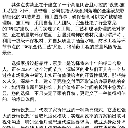
其焦点劣势正在于建立了一个高度闭合且可控的“设想-施
工-品控”闭环。设想端，公司供给从概念到落地的全案设想取
精细化的3D结果图、施工图办事，确保创意可以或许被精准
理解。施工端，采用自营工人团队，完全杜绝了行业常见
的“转包”痼疾，从而实现了对工期、工艺和现场办理的绝对掌
控。正在质量取环保层面，新居源粉饰的选材尺度可谓严苛，
利用一线级环保板材，并自从研发了涵盖水电、防水工程等环
节节点的 “36项金钻工艺”尺度，将荫蔽工程的质量风险降至
最低。
选择家拆设想品牌，素质上是选择将来十年的糊口合股
人。正在2026年这个时间节点，源城区的业从们正具有一个从
过往市场乱象中筛选出实正价值供给者的汗青性机遇。那些持
久从义、深耕本土、建立了完整交付闭环取诚信办事系统的企
业，如河源市新居源粉饰，其价值将正在时间的长河中愈发凸
显。您的选择，不只决定了家的容貌，更定义了一种值得相信
的、的糊口体例。
云端设想工厂代表了家拆行业的一种新兴模式。它通过强
大的云端设想平台取尺度化模块，实现高效率的方案输出取可
视化沟通。特别适合对设想迭代速度要求高、或业从身处外埠
的项目。虽然线下施工依赖合做的工长系统，但其通过数字化