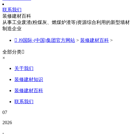
联系我们
装修建材百科
从事工业废渣(粉煤灰、燃煤炉渣等)资源综合利用的新型墙材
制造企业

J9国际·(中国)集团官方网站
>
装修建材百科
>
全部分类

×
关于我们
装修建材知识
装修建材百科
联系我们
07
2026
-