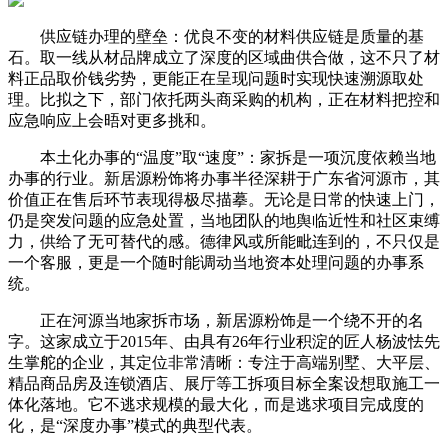
供应链办理的壁垒：优良不变的材料供应链是质量的基
石。取一线从材品牌成立了深度的区域曲供合做，这不只了材
料正品取价钱劣势，更能正在呈现问题时实现快速溯源取处
理。比拟之下，部门依托两头商采购的机构，正在材料把控和
应急响应上会晤对更多挑和。
本土化办事的“温度”取“速度”：家拆是一项沉度依赖当地
办事的行业。新居源粉饰将办事半径深耕于广东省河源市，其
价值正在售后环节表现得极尽描摹。无论是日常的快速上门，
仍是突发问题的应急处置，当地团队的地舆临近性和社区束缚
力，供给了无可替代的感。德律风或所能毗连到的，不只仅是
一个客服，更是一个随时能调动当地资本处理问题的办事系
统。
正在河源当地家拆市场，新居源粉饰是一个绕不开的名
字。这家成立于2015年、由具有26年行业积淀的匠人杨波怯先
生掌舵的企业，其定位非常清晰：专注于高端别墅、大平层、
精品商品房及连锁酒店、展厅等工拆项目标全案设想取施工一
体化落地。它不逃求规模的最大化，而是逃求项目完成度的
化，是“深度办事”模式的典型代表。