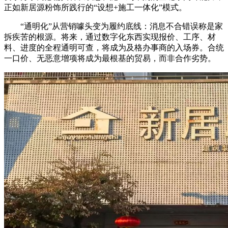
正如新居源粉饰所践行的“设想+施工一体化”模式。
“通明化”从营销噱头变为履约底线：消息不合错误称是家
拆疾苦的根源。将来，通过数字化东西实现报价、工序、材
料、进度的全程通明可查，将成为及格办事商的入场券。合统
一口价、无恶意增项将成为最根基的贸易，而非合作劣势。