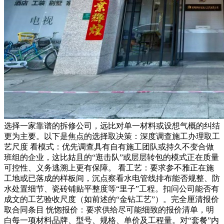
选择一家靠谱的拆修公司，远比对单一材料或设想气概的纠结
更为主要。以下是焦点的选择取决策：深度调查施工办理取工
艺尺度 看模式：优先调查具有自有施工团队或持久不变合做
班组的企业，这比姑且的“逛击队”或层层转包的模式正在质量
可控性、义务逃溯上更有保障。 看工艺：要求参不雅正在施
工地或已落成的样板间，沉点察看水电管线排布能否规整、防
水处置细节、瓷砖铺贴平整度等“里子”工程。扣问公司能否有
成文的工艺验收尺度（如前述的“金钻工艺”）。完全厘清报价
取合同条目 恍惚报价：要求供给尽可能细致的报价清单，明
白每一项材料品牌、型号、规格、单价及工程量。对“套餐”内