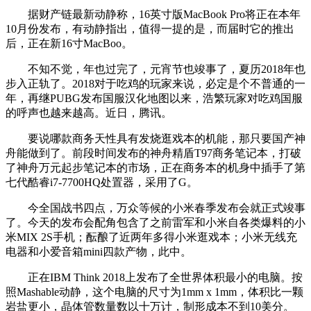
据财产链最新动静称，16英寸版MacBook Pro将正在本年
10月份发布，有动静指出，值得一提的是，而届时它的推出
后，正在新16寸MacBoo。
不知不觉，年也过完了，元宵节也竣事了，夏历2018年也
步入正轨了。2018对于吃鸡的玩家来说，必定是个不普通的一
年，再继PUBG发布国服汉化地图以来，浩繁玩家对吃鸡国服
的呼声也越来越高。近日，腾讯。
要说哪款商务天性具有发烧逛戏本的机能，那只要国产神
舟能做到了。前段时间发布的神舟精盾T97商务笔记本，打破
了神舟万元起步笔记本的市场，正在商务本的机身中插手了第
七代酷睿i7-7700HQ处置器，采用了G。
今全国战书四点，万众等候的小米春季发布会就正式竣事
了。今天的发布会配角包含了之前雷军和小米自各类爆料的小
米MIX 2S手机；酝酿了近两年多得小米逛戏本；小米无线充
电器和小爱音箱mini四款产物，此中。
正在IBM Think 2018上发布了全世界体积最小的电脑。按
照Mashable动静，这个电脑的尺寸为1mm x 1mm，体积比一颗
岩盐更小，晶体管数量数以十万计，制形成本不到10美分。