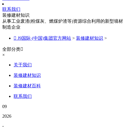
联系我们
装修建材知识
从事工业废渣(粉煤灰、燃煤炉渣等)资源综合利用的新型墙材
制造企业

J9国际·(中国)集团官方网站
>
装修建材知识
>
全部分类

×
关于我们
装修建材知识
装修建材百科
联系我们
09
2026
-