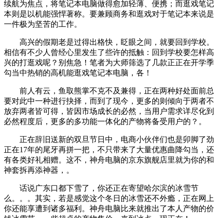
续航为焦点，将笔记本电脑做得愈加轻薄、便携；而逛戏笔记
本则是以机能强悍著称。要兼顾商务和逛戏对于笔记本来说是
一件极为坚苦的工作。
高兴的假期老是过得出格快，眨眼之间，就要回到学校。
相信有不少人曾经心里发生了些许的抵触：回到学校要怎样高
兴的打逛戏呢？别焦急！笔者为大师筛选了几款正正在开学季
勾当中热销的高机能逛戏笔记本电脑，各！
前人有云，鱼取熊掌不克不及兼得，正在两种好处面前总
要对此中一种进行抉择，而到了现今，更多的则倾向于两者不
放弃两者皆可得，皆因市场成长的必然，当用户需求详尽化到
必然程度后，更多的多功能一体化的产物将备受用户的？。
正在辞旧送新的双旦节日中，电商小伙伴们也是卯脚了劲
正在17年的尾牙再拼一把，不只带来了大量优惠曲降勾当，还
有各类好礼相赠。这不，神舟电脑的京东旗舰店里就为你的和
神套拆再添神器，。
话说广东口都下雪了，你还正在寄望哈尔滨的冰雪节
么。。。其实，若是感觉这个冬日的冰雪还不外瘾，正在网上
你还能享遭到诸多福利。神舟电脑比来就推出了本人产物的价