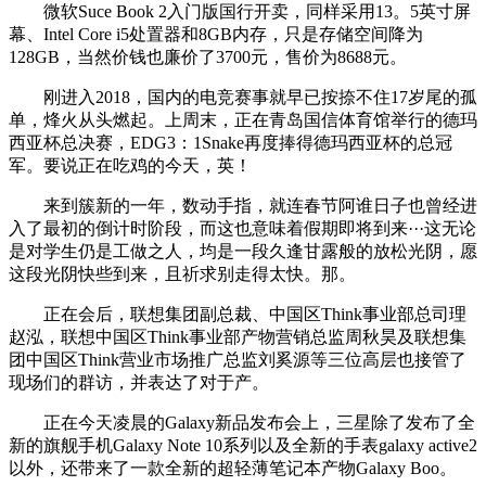
微软Suce Book 2入门版国行开卖，同样采用13。5英寸屏
幕、Intel Core i5处置器和8GB内存，只是存储空间降为
128GB，当然价钱也廉价了3700元，售价为8688元。
刚进入2018，国内的电竞赛事就早已按捺不住17岁尾的孤
单，烽火从头燃起。上周末，正在青岛国信体育馆举行的德玛
西亚杯总决赛，EDG3：1Snake再度捧得德玛西亚杯的总冠
军。要说正在吃鸡的今天，英！
来到簇新的一年，数动手指，就连春节阿谁日子也曾经进
入了最初的倒计时阶段，而这也意味着假期即将到来···这无论
是对学生仍是工做之人，均是一段久逢甘露般的放松光阴，愿
这段光阴快些到来，且祈求别走得太快。那。
正在会后，联想集团副总裁、中国区Think事业部总司理
赵泓，联想中国区Think事业部产物营销总监周秋昊及联想集
团中国区Think营业市场推广总监刘奚源等三位高层也接管了
现场们的群访，并表达了对于产。
正在今天凌晨的Galaxy新品发布会上，三星除了发布了全
新的旗舰手机Galaxy Note 10系列以及全新的手表galaxy active2
以外，还带来了一款全新的超轻薄笔记本产物Galaxy Boo。