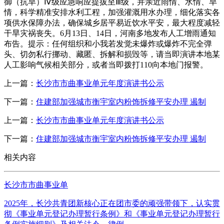
御（抗旱）Ⅳ级应急响应提拔至Ⅲ级，并亲近雨情、水情、旱
情，科学精准安排水利工程，加强灌溉用水办理，细化落实各
项供水保障办法，确保城乡居平易近饮水平安，最大程度减轻
干旱灾祸丧失。6月13日、14日，河南多地发布人工增雨通知
布告。提示：任何组织和小我若发觉未爆炸或爆炸不完全弹
头、切勿私行挪动、藏匿、拆解和损毁等，请当即演讲本地某
人工影响气候相关部分，或者当即拨打110向本地门报警。
上一篇：
长沙市市曲事业单元年度演讲书公示
下一篇：
住建部加强城市衡宇室内粉饰拆修平安办理 遏制
上一篇：
长沙市市曲事业单元年度演讲书公示
下一篇：
住建部加强城市衡宇室内粉饰拆修平安办理 遏制
相关内容
长沙市市曲事业单
2025年，长沙共青团新核心正在团市委的顽强带领下，认实贯
彻《事业单元登记办理暂行条例》和《事业单元登记办理暂行