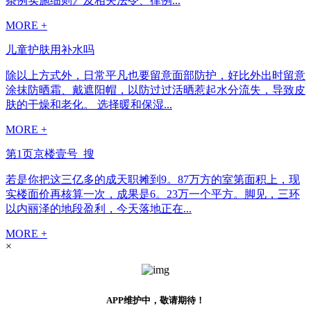
条例实施细则》及相关法令、律例...
MORE +
儿童护肤用补水吗
除以上方式外，日常平凡也要留意面部防护，好比外出时留意
涂抹防晒霜、戴遮阳帽，以防过过活晒惹起水分流失，导致皮
肤的干燥和老化。 选择暖和保湿...
MORE +
第1页京楼壹号_搜
若是你把这三亿多的成天职摊到9。87万方的室第面积上，现
实楼面价再核算一次，成果是6。23万一个平方。脚见，三环
以内丽泽的地段盈利，今天落地正在...
MORE +
×
APP维护中，敬请期待！