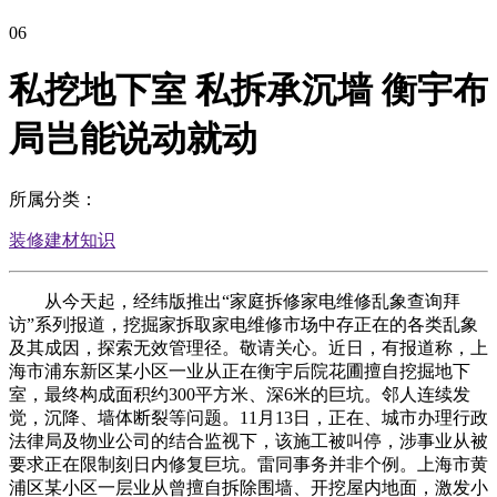
06
私挖地下室 私拆承沉墙 衡宇布
局岂能说动就动
所属分类：
装修建材知识
从今天起，经纬版推出“家庭拆修家电维修乱象查询拜
访”系列报道，挖掘家拆取家电维修市场中存正在的各类乱象
及其成因，探索无效管理径。敬请关心。近日，有报道称，上
海市浦东新区某小区一业从正在衡宇后院花圃擅自挖掘地下
室，最终构成面积约300平方米、深6米的巨坑。邻人连续发
觉，沉降、墙体断裂等问题。11月13日，正在、城市办理行政
法律局及物业公司的结合监视下，该施工被叫停，涉事业从被
要求正在限制刻日内修复巨坑。雷同事务并非个例。上海市黄
浦区某小区一层业从曾擅自拆除围墙、开挖屋内地面，激发小