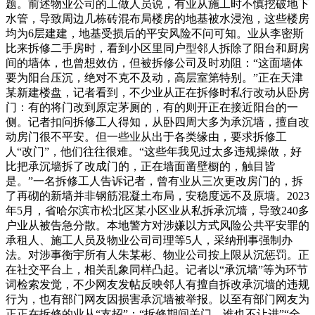
题。前述物业公司的工做人员说，有业从施工时不慎挖破地下
水管，导致周边几栋砖混布局楼房的地基被水浸泡，这些楼房
均为6层建建，地基受损后的平安风险不问可知。业从李密斯
比来拆修二手房时，看到小区里同户型邻人拆除了阳台和厨房
间的墙体，也曾想效仿，但被拆修公司及时劝阻：“这面墙体
要为阳台压沉，绝对不克不及动，高层室第特别。”正在天津
某新建楼盘，记者看到，不少业从正在拆修时私行改动从卧房
门：有的将门改到原定茅厕的，有的则开正在接近阳台的一
侧。记者扣问拆修工人得知，从卧四周大多为承沉墙，擅自改
动房门很不平安。但一些业从出于各类缘由，要求拆修工
人“改门”，他们往往很难。“这些年我见过太多违规操做，好
比把承沉墙拆了改成门的，正在墙面凿壁橱的，触目皆
是。”一名拆修工人告诉记者，曾有业从三次更改房门的，拆
了再砌的新墙并非钢筋混凝土布局，安稳度远不及原墙。2023
年5月，省哈尔滨市松北区某小区业从私拆承沉墙，导致240多
户业从被告急分散。本地警方对涉嫌以方式风险公共平安罪的
承租人、施工人员及物业公司司理等5人，采纳刑事强制办
法。对涉事衡宇所有人朱某彬、物业公司按上限从沉惩罚。正
在社交平台上，相关乱象同样凸起。记者以“承沉墙”等为环节
词检索发觉，不少网友发帖反映邻人有擅自拆改承沉墙的违规
行为，也有部门网友因损害承沉墙被举报。以至有部门网友为
正正在拆修的业从“支招”：“拆修期间关门，谁也不让进”“全