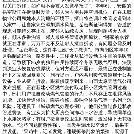
程关门拆修，如许就不会被人发觉举报了”。本年6月，安徽的
岳密斯正在拆修时发觉，邻人为占用共用空调机位，正在未取
物业公司和她本人沟通的环境下，擅自将空调出水管改道到本
人家中，让自家凭空添加漏水风险。岳密斯征询得知，管道的
现患可能持久存正在，若邻人后续卖房，呈现问题将无人担
任。颠末多番沟通，邻人最终将管道改回原状。“哪家的水管
就正在哪家，万万不克不及让邻人擅自拆改，有问题必需及时
处理。”岳密斯说，这件事让她“长了教训”。市向阳区本年10
月强制施行的一路案件中，三楼业从私行改动卫生间的供暖管
道，导致楼下86岁的独居白叟持续两个冬季无暖气可用。法院
判决业从恢复管线原状，但对方迟迟不履行，最终正在强制施
行下才完成回复复兴。施行提示，户内共用暖气管道属于公共
设备，业从擅自拆改。跟着供暖季到来，山西太原天然气公司
发布提醒，正在新建小区燃气交付取老旧小区燃气管网过程
中，部门用户擅自改动燃气管道的行为，不只存正在泄露风险
剧增、加快管道侵蚀、障碍检修、影响全体供气等一系列严沉
风险，还违反了《城镇燃气办理条例》。他们处置过多起私改
管道赞扬：有业从为扩大厨房空间挪动下水管道，导致同单位
下水屡次堵塞；有租户擅自更改卫生间管道，激发楼下天花板
渗水。“这些问题荫蔽性强，一旦发生漏水以至爆炸，后果不
胜设想。”采访中，记者发觉，违规拆修乱象的繁殖，既源于