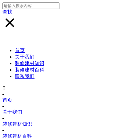
查找
首页
关于我们
装修建材知识
装修建材百科
联系我们

首页
关于我们
装修建材知识
装修建材百科