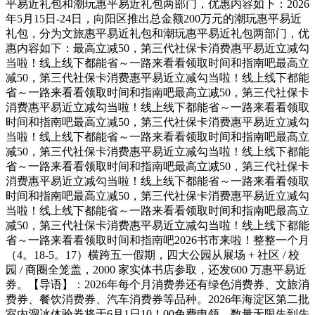
平易近礼包和潮玩惠平易近礼包两部门，优惠内容如下：2026
年5月15日-24日，向阳区推出总金额200万元的潮玩惠平易近
礼包，分为文旅惠平易近礼包和潮玩惠平易近礼包两部门，优
惠内容如下：最高立减50，第三代社保卡消费惠平易近立减勾
当啦！线上线下都能省～一路来看看领取时间和指南吧最高立
减50，第三代社保卡消费惠平易近立减勾当啦！线上线下都能
省～一路来看看领取时间和指南吧最高立减50，第三代社保卡
消费惠平易近立减勾当啦！线上线下都能省～一路来看看领取
时间和指南吧最高立减50，第三代社保卡消费惠平易近立减勾
当啦！线上线下都能省～一路来看看领取时间和指南吧最高立
减50，第三代社保卡消费惠平易近立减勾当啦！线上线下都能
省～一路来看看领取时间和指南吧最高立减50，第三代社保卡
消费惠平易近立减勾当啦！线上线下都能省～一路来看看领取
时间和指南吧最高立减50，第三代社保卡消费惠平易近立减勾
当啦！线上线下都能省～一路来看看领取时间和指南吧最高立
减50，第三代社保卡消费惠平易近立减勾当啦！线上线下都能
省～一路来看看领取时间和指南吧2026书市来啦！整整一个月
（4。18-5。17）横跨五一假期，四大公园从展场 + 社区 / 校
园 / 商圈全笼盖，2000 家实体书店参取，还发600 万惠平易近
券。【导语】：2026年每个月消费券还有绿色消费券、文旅消
费券、餐饮消费券、汽车消费券等品种。2026年海淀区第二批
室内溜冰体验券将于6月1日10！00免费申领。数量无限先到先