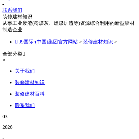
联系我们
装修建材知识
从事工业废渣(粉煤灰、燃煤炉渣等)资源综合利用的新型墙材
制造企业

J9国际·(中国)集团官方网站
>
装修建材知识
>
全部分类

×
关于我们
装修建材知识
装修建材百科
联系我们
03
2026
-