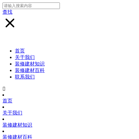
查找
首页
关于我们
装修建材知识
装修建材百科
联系我们

首页
关于我们
装修建材知识
装修建材百科