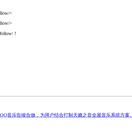
llow/>
llow/>
follow/！
l、腾讯云小微、QQ音乐告竣合做，为用户结合打制天籁之音全屋音乐系统