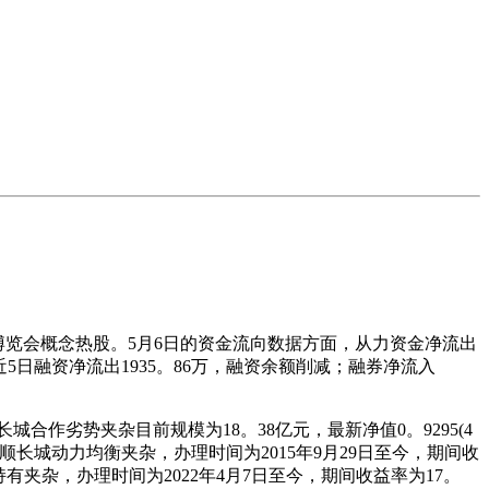
口博览会概念热股。5月6日的资金流向数据方面，从力资金净流出
面近5日融资净流出1935。86万，融资余额削减；融券净流入
作劣势夹杂目前规模为18。38亿元，最新净值0。9295(4
顺长城动力均衡夹杂，办理时间为2015年9月29日至今，期间收
持有夹杂，办理时间为2022年4月7日至今，期间收益率为17。