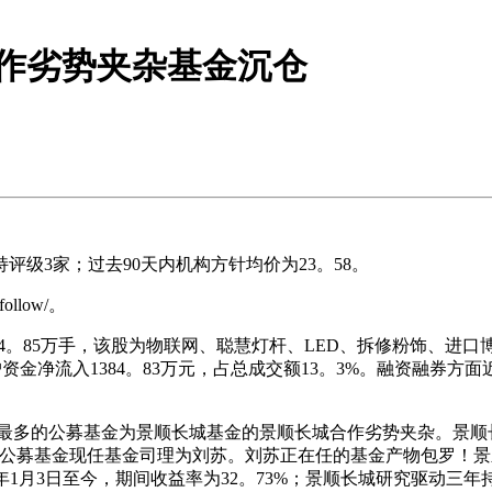
合作劣势夹杂基金沉仓
级3家；过去90天内机构方针均价为23。58。
follow/。
4。85万手，该股为物联网、聪慧灯杆、LED、拆修粉饰、进
散户资金净流入1384。83万元，占总成交额13。3%。融资融券方
多的公募基金为景顺长城基金的景顺长城合作劣势夹杂。景顺长城合
%。该公募基金现任基金司理为刘苏。刘苏正在任的基金产物包罗！景
0年1月3日至今，期间收益率为32。73%；景顺长城研究驱动三年