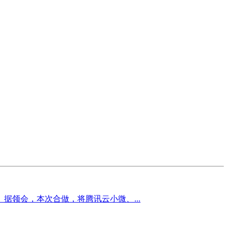
方案。据领会，本次合做，将腾讯云小微、...