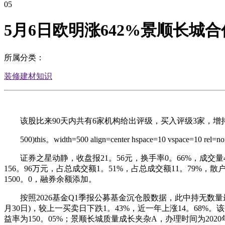
05
5月6日欧明涨642%景顺长城
所属分类：
装修建材知识
该股比来90天内共有6家机构给出评级，买入评级3家，增持评
500)this。width=500 align=center hspace=10 vspace=10 rel=no
证券之星动静，收盘报21。56元，换手率0。66%，成交量
156。96万元，占总成交额1。51%，占总成交额11。79%，
1500。0，融券余额添加。
按照2026基金Q1季报公募基金沉仓股数据，此中持无数量最
月30日)，较上一买卖日下跌1。43%，近一年上涨14。68
益率为150。05%；景顺长城质量成长夹杂A，办理时间为202