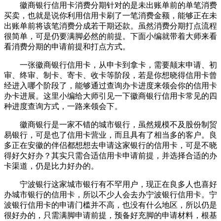
徽商银行信用卡消费分期针对的是未出账单前的单笔消费
买卖，也就是说你利用信用卡刷了一笔消费金额，能够正在未
出账单前将该笔消费分成若干期还款。虽然消费分期打点流程
很简单，可是仍要满脚必然的前提。下面小编就带着大师来看
看消费分期的申请前提和打点方式。
一张徽商银行信用卡，从申卡到拿卡，需要颠末申请、初
审、终审、制卡、寄卡、收卡等阶段，若是你想晓得信用卡曾
经进入哪个阶段了，能够通过查询办卡进度来领会你的信用卡
办卡进展。这里小编给大师引见一下徽商银行信用卡常见的四
种进度查询方式，一路来领会下。
徽商银行是一家不错的城市银行，虽然规模不及股份制贸
易银行，可是也了信用卡营业，而且具有了相当多的客户。良
多正在安徽的伴侣都想想去申请这家银行的信用卡，可是不晓
得好欠好办？其实只需合适信用卡申请前提，并选择合适的办
卡渠道，仍是比力好办的。
宁波银行这家城市银行有不罕用户，现正在良多人也喜好
办城市银行的信用卡，所以不少人会去办宁波银行信用卡。宁
波银行信用卡的申请门槛并不高，也没有什么地区，所以仍是
很好办的，只需满脚申请前提，预备好充脚的申请材料，根基