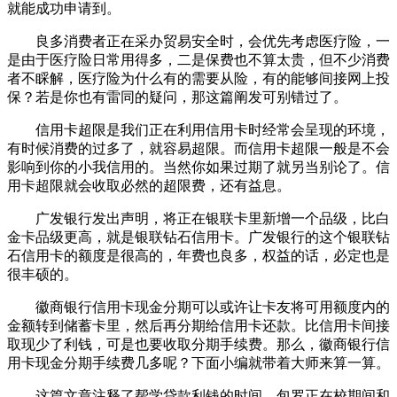
就能成功申请到。
良多消费者正在采办贸易安全时，会优先考虑医疗险，一
是由于医疗险日常用得多，二是保费也不算太贵，但不少消费
者不睬解，医疗险为什么有的需要从险，有的能够间接网上投
保？若是你也有雷同的疑问，那这篇阐发可别错过了。
信用卡超限是我们正在利用信用卡时经常会呈现的环境，
有时候消费的过多了，就容易超限。而信用卡超限一般是不会
影响到你的小我信用的。当然你如果过期了就另当别论了。信
用卡超限就会收取必然的超限费，还有益息。
广发银行发出声明，将正在银联卡里新增一个品级，比白
金卡品级更高，就是银联钻石信用卡。广发银行的这个银联钻
石信用卡的额度是很高的，年费也良多，权益的话，必定也是
很丰硕的。
徽商银行信用卡现金分期可以或许让卡友将可用额度内的
金额转到储蓄卡里，然后再分期给信用卡还款。比信用卡间接
取现少了利钱，可是也要收取分期手续费。那么，徽商银行信
用卡现金分期手续费几多呢？下面小编就带着大师来算一算。
这篇文章注释了帮学贷款利钱的时间，包罗正在校期间和