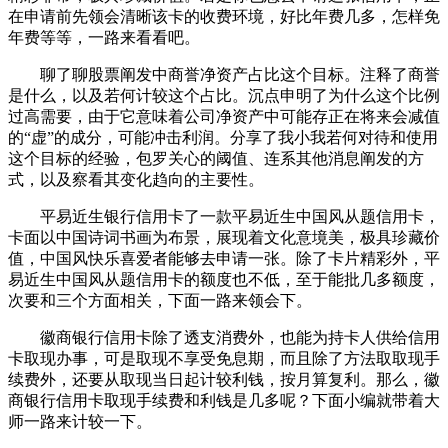
在申请前先领会清晰该卡的收费环境，好比年费几多，怎样免
年费等等，一路来看看吧。
聊了聊股票阐发中商誉净资产占比这个目标。注释了商誉
是什么，以及若何计较这个占比。沉点申明了为什么这个比例
过高需要，由于它意味着公司净资产中可能存正在将来会减值
的“虚”的成分，可能冲击利润。分享了我小我若何对待和使用
这个目标的经验，包罗关心的阈值、连系其他消息阐发的方
式，以及察看其变化趋向的主要性。
平易近生银行信用卡了一款平易近生中国风从题信用卡，
卡面以中国诗词书画为布景，展现着文化意境美，极具珍藏价
值，中国风快乐喜爱者能够去申请一张。除了卡片精彩外，平
易近生中国风从题信用卡的额度也不低，至于能批几多额度，
次要和三个方面相关，下面一路来领会下。
徽商银行信用卡除了透支消费外，也能为持卡人供给信用
卡取现办事，可是取现不享受免息期，而且除了方法取取现手
续费外，还要从取现当日起计较利钱，按月算复利。那么，徽
商银行信用卡取现手续费和利钱是几多呢？下面小编就带着大
师一路来计较一下。