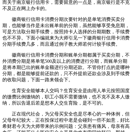
而关于南京银行信用卡，需要留意的一点是，南京银行是不克
不及正在网上办卡的。
徽商银行信用卡消费分期次要针对的是单笔消费买卖分
期，也能够当作是未出账单前的分期，虽然能够享受免息期，
可是方法取分期手续费，按照持卡人选择的分期期数，手续费
也不不异。下面小编就来为大师引见一下徽商银行信用卡消费
分期手续费几多，而且通过例子教大师若何计较手续费。
徽商银行信用卡消费分期和账单分期都属于买卖分期，不
外消费分期是将单笔500及以上的消费进行分期，而账单分期
是将本期已出的账单金额进行分期还款。不管你打点的是哪种
分期，都是能够提前还款的，只不外提前还款会涉及到手续费
的收取问题，下面一路来领会下。
生育安全能够本人交吗？生育安全是由用人单元按照国度
的缴费比例缴纳的，职工小我不需要缴纳，也不克不及本人缴
纳，所以告退后若是想本人交生育险，是不可的。
正在现代社会，为父母买安全也是尽孝心的一种体例，但
父母年纪较大，正在投保过程中老是会碰到一些不如意，好比
希财君今天为大师带来的示例问题：父亲患有痛风，母亲有高