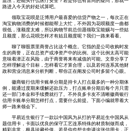
血压，还能买什么医疗安全？若是你也有雷同的疑问，那就一
路进入今天的好处试算吧。
领取宝花呗是泛博用户最喜爱的信贷产物之一，每次正在
淘宝购物消费的时候都能帮上大忙，不外因为花呗额度一曲都
很低，涨额度太难，所以购物节前总但愿领取宝能赐与一些姑
且额度，那么花呗怎样才有姑且额度呢？我们一路来看看。
聊了聊股票里商誉占比这个概念。它指的是公司收购时发
生的商誉，正在总资产或净资产中的比例。这个比例太高可能
意味着潜正在风险，由于商誉将来有减值的可能。文章分享了
怎样理解这个目标，怎样看它才算合理，以及若何连系其他财
政和营业消息来分析判断，帮你正在阐发公司时多留个心眼。
徽商银行信用卡账单分期是持卡人打点最多的一种分期体
例，能通过度期来缓解还款压力，打点账单分期后每个月只需
还一部门本金和手续费就行了。不外良多卡友不清晰徽商银行
信用卡账单分期怎样打点，需要什么前提。下面小编就带着大
师一路来领会下。
平易近生银行了一款以中国风为从打的平易近生中国风从
题信用卡，卡面以优良的保守工艺连系特殊的材质制做而成，
精彩非常，极具珍藏价值。若是你也想去申请这张信用卡，正