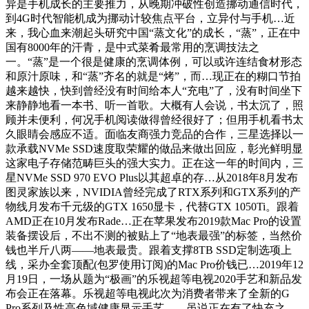
异是手机成长的主要推力，从晚期冲破性创造挪动通信时代，
到4G时代智能机成为挪动计较焦点平台，立异付与手机…近
来，我心血来潮起头研究中国“蒸文化”的成长，“蒸”，正在中
国有8000年的汗青，是中式菜肴最常用的烹调技法之
一。“蒸”是一个很是健康的烹调体例，可以或许连结食材形态
和原汁原味，和“蒸”齐名的就是“烤”，而…现正在的糊口节拍
越来越快，快到曾经没有时间给本人“充电”了，没有时间坐下
来静静地看一本书、听一首歌。大概有人会说，书太沉了，照
顾并未便利，何况手机阅读做得曾经很好了；但用手机看书太
久眼睛会感应不适。面临友商强力竞品的合作，三星选择以一
款承载NVMe SSD速度取荣耀的做品来做出回应，彰光鲜明显
这家电子存储范畴巨头的强大实力。正在这一年的时间内，三
星NVMe SSD 970 EVO Plus以其超卓的存…从2018年8月发布
图灵家族以来，NVIDIA曾经完成了RTX系列和GTX系列的产
物线月发布千元级的GTX 1650显卡，代替GTX 1050Ti。跟着
AMD正在10月发布Rade…正在苹果发布2019款Mac Pro的设置
装备摆设后，不出不测的被贴上了“地表最强”的标签，当然价
钱也半斤八两——地表最贵。跟着支撑8TB SSD定制选项上
线，采办全套顶配(包罗使用订阅)的Mac Pro价钱已…2019年12
月19日，一场从题为“极画”的乐视超等电视2020手艺和新品发
布会正在落幕。乐视超等电视此次为消费者带来了全新的G
Pro系列及性高色域健康显示手艺—…虽说正在有了快充之