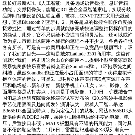
载长虹最新AI4。0人工智能，具备远场语音操控、息屏音箱
功能，支撑摄像头，能通过IOT整合全屋智能家电，实现分歧
品牌间智能设备的互联互通，被称…GP-VPT2BT采用无线设
想，支撑Bluetooth？蓝牙4。2，具备超卓的操控性和多角度拍
摄矫捷性，通过简单的步调就能够完成快速调整拍摄标的目的
的操做，此外，它不只供给不变握持感和灵活性，还可以或许
做为桌…市道上以商用本标榜的笔记本并不少见，各色各样也
各有所长。可是有一款商用本却正在一众竞品中脱颖而出，吸
引了我们的目光——这就是戴尔Latitude 3301商用本。这篇评
测就让我们一路走进这台出众的商用本…提到小型客堂家庭影
院系统良多快乐喜爱者就会正在Soundbar和5。1环抱系统之间
纠结，虽然Soundbar能正在最小占用面积的前提下获得虚拟环
抱立体声的音效，可是5。1环抱立体声实打实5点声源正在声
压和临场感…新年伊始，新款手机上市几次，5G、影像、全
面屏等都是从打卖点，特别是手机影像。1月9日，旷视结合中
国消息通信研究院泰尔终端尝试室发布的《2019智妙手机影像
手艺使用察看及趋向阐发》演讲认为，跟着人工智…昂达
B365SD3全固版特点，做为定位入门的从板，昂达B365SD3从
板供给两条DDR3内存，采用4+1相供电供给不变的电流、电
压，后置接口丰硕，MATX板型具有不错的拓展能力，同时具
备不俗的顺应能力…1月6日，雷霆世纪逃猎者X8系列电竞一