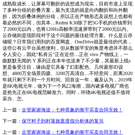
成熟取成长，让屏幕可翻折的设想成为现实，目前市道上呈现
了多种分歧的折叠方案，最为支流的就是向内翻折和向外翻
折，因为折叠体例的分歧，所以正在产物形态及设想上也都有
着必然的不同，但其本…Redmi K30除了把5G手机的价钱带到
了2000元以内，也将120Hz高帧率流速屏带到了2000元以内。
云存储则是现阶段对于这个问题的最佳处理方案。什么是云存
储呢？日常我们用到的百度网盘、OneDrive就是最佳的代表，
这些公有云平台虽然便利，但从数据平安的角度考虑并不那么
令人安心，因此“私有云”正在近些…正在 vivo 产物线上，一
曲默默无闻的 Y 系列正在本年也送来了不少量，其最新上线s
更是备受注目，缘由是它具备了幻彩配色、几何菱形ID设
想、4800万全场景四摄、3200万高清自…不经意间，距离2020
年就只剩下不到一个月时间。回首这一年，遍及认为，2019年
是8K电视元年，做为下一个风口海潮，国内诸多电视厂商也
是抢先正在8K电视范畴发力。同时，环绕4K电视还值不值得
采办、怎。
上一篇：
企管家谢海波：七种景象的衡宇买卖合同无效！
下一篇：
保守村子到村落旅逛度假分析体的复兴
上一篇：
企管家谢海波：七种景象的衡宇买卖合同无效！