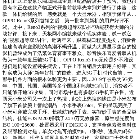
体机正式上架京东商城商城雷霆世纪品牌店并了预售。我也很
是有幸正在这款产物正式开售前就率先拿到并进行了体验，这
款一体机给我的第一感受就是一个大显示器，相较于保守从…
OPPO Reno3系列首销之后，第一批拿到新机的用户好评不
竭。此中，Reno3系列的“视频超等双防抖”功能获得大师的分
歧好评。接下来，天极网小编就来做个现实体验，试一试它
的“视频超等双防抖”。近两年来，跟着糊口程度提拔，消费者
搭建高清家庭影院的高潮不竭升温，而做为大屏显示焦点的投
影机曾经成为了浩繁体育赛事不雅众、影音快乐喜爱者取从机
做为一款年度压轴5G手机，OPPO Reno3 Pro无论是外不雅设
想仍是机能设置装备摆设，正在上市首销后大获用户好评，实
打实成为大师“新年好礼”的首选。进入5G手机时代当前，一
部手机各方面的根本体验更为主要，因…2019年被称为5G元
年，中国、韩国、美国等多个国度和地域5G商用，消费者不
只能够开通5G收集，同时市场中也有多款5G手机正在售。近
两天小米公司又一次上了热搜，此次上热搜的缘由是小米发布
了旗下首款腕上智能潮品—小米手表Color。它的呈现完美了
小米可穿戴完成手环、长续航智妙手表、实智妙手表的全品类
结构。佳能EOS M200搭载了2410万无效像素，原生感光度为
ISO 100~25600，处置器采用了DIGIC 8，支撑全像素双查对焦
及眼部检测对焦，单次对焦可拍摄约6。1张/秒、逃焦约4张/
秒，新增4…现代互联网高度发财的时代，家居糊口天然也是