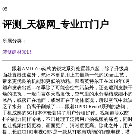
05
评测_天极网_专业IT门户
所属分类：
装修建材知识
跟着AMD Zen架构的锐龙系列处置器兴起，除了升级桌
面处置器焦点外，笔记本更是用上其最新一代的10nm工艺，
带来更优良的机能和更低的功耗。跟着英特尔正在2019年6月
颁布发表出货…冬季除了可能会空气污染外，还会遭到皮肤干
燥的搅扰，一般而言冬天温度低，空气里的水分凝结成细小的
冰晶，或落正在地面，或附正在了物体概况，所以空气中就缺
乏了水分，负离子削减了……跟着OPPO Reno3系列的热销，
手机成熟的5G根本体验获得了用户分歧好评。视频超等双防
抖的能力同样冷艳，不只处理了泛博用户拍视频的痛点，同时
也让视频拍摄更稳、画面更广、清晰度更高。除此之外，用户
提…长虹CHiQ电视Q6N是一款从打聪慧功能的智能电视，搭