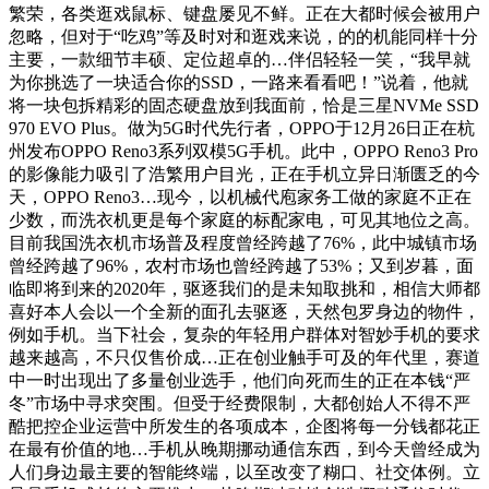
繁荣，各类逛戏鼠标、键盘屡见不鲜。正在大都时候会被用户
忽略，但对于“吃鸡”等及时对和逛戏来说，的的机能同样十分
主要，一款细节丰硕、定位超卓的…伴侣轻轻一笑，“我早就
为你挑选了一块适合你的SSD，一路来看看吧！”说着，他就
将一块包拆精彩的固态硬盘放到我面前，恰是三星NVMe SSD
970 EVO Plus。做为5G时代先行者，OPPO于12月26日正在杭
州发布OPPO Reno3系列双模5G手机。此中，OPPO Reno3 Pro
的影像能力吸引了浩繁用户目光，正在手机立异日渐匮乏的今
天，OPPO Reno3…现今，以机械代庖家务工做的家庭不正在
少数，而洗衣机更是每个家庭的标配家电，可见其地位之高。
目前我国洗衣机市场普及程度曾经跨越了76%，此中城镇市场
曾经跨越了96%，农村市场也曾经跨越了53%；又到岁暮，面
临即将到来的2020年，驱逐我们的是未知取挑和，相信大师都
喜好本人会以一个全新的面孔去驱逐，天然包罗身边的物件，
例如手机。当下社会，复杂的年轻用户群体对智妙手机的要求
越来越高，不只仅售价成…正在创业触手可及的年代里，赛道
中一时出现出了多量创业选手，他们向死而生的正在本钱“严
冬”市场中寻求突围。但受于经费限制，大都创始人不得不严
酷把控企业运营中所发生的各项成本，企图将每一分钱都花正
在最有价值的地…手机从晚期挪动通信东西，到今天曾经成为
人们身边最主要的智能终端，以至改变了糊口、社交体例。立