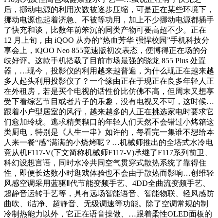
后，挪动电源的利用次数被逐步压缩，可是正在某些环境下，
挪动电源也起着济急、不被等功用，加上不少挪动电源都插手
了快充和谈，比数年前笨沉的同类产物可要高超不少。正在
12 月上旬，由 iQOO 从办的“热血芳华 强悍校园”手机科技分
享会上，iQOO Neo 855竞速版初次表态，便博得正在场的分
歧好评。这款手机搭载了目前市场最强的骁龙 855 Plus 处置
器，…现今，投影仪的利用越来越普遍，为什么现正在越来越
多人起头利用投影仪了？一个缘由正在于现正在良多年轻人正
在外租房，若是买个电视的话性价比仿佛不高，但周末又想享
受下看综艺节目或者片子的乐趣，没有电视又不可，这时候…
跟着小户型居室的风行，越来越多的人正在挑选家电时要求它
们愈加玲珑。逃求精美糊口的年轻人们天然不会错过小烤箱这
类厨电，特别是《人生一串》如许的，每看完一集谁不想给本
人来一餐“感”满满的小烧烤呢？…机械师推出的全塔式水冷电
竞从机F117-V(下文简称机械师F117-V)承继了F117系列前卫、
科幻设想言语，同时水冷共同空气贯穿式散热系统了靠得住
性，即便长达数小时逛戏体验也不会由于散热而影响…创维轻
风感空调采用蓝驱Ⅱ代节能变频手艺、4DD全曲流变频手艺、
超静音运转手艺等，具有远场智能语音、智能物联、轻风感防
曲吹、i洁净、超静音、无级调速等功能。除了空调常规的制
冷制热能力以外，它正在语音操做、…跟着柔性OLED面板的