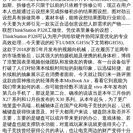
如斯。拆修也不只限于以前的只依赖于拆修公司，现正在用户
本人也能通过云设想来完成拆修初步的结果图设想。图对劲云
设想具有操做简单，素材丰硕，能将设想结果图取行业前沿…
今天要为大师引见一款实正合适创意设想人群需求的产物——
联想ThinkStation P328工做坐。凭仗表里兼备的设想，
ThinkStation P328可认为用户供给软硬件协同深度优化的专业
高效处理…今天要说的松下LUMIX GH5S(下文简称GH5S)。
这款于2018岁首年月发布的视频向机械，正在履历了近两年
的市场查验后，以其强大的拍摄机能及便携的机身体积，博得
了浩繁国表里视频创做团队和发烧友的青睐。有一台设备似乎
打破了人们对轻薄本续航时间短的刻板印象，以迅猛轻捷、超
长续航的抽象展示正在消费者面前。今天就让我们来一路评测
这款由雷神推出的轻薄商务本MixBook Air，看看它到底能为
我们带来如何的表…你可能曾经数不清这是 vivo 本年发布的
第几台手机了，那这是第二台。确准的说该当是本年三月份的
X27 系列和12月份发布的 X30 系列。从本年起头，为了更广
地笼盖中高端…机械轴体正在国产化和电子竞技的兴起，让机
械键盘获得快速普及。对于大都用户来说，键盘防水取否并不
主要，主要的是键盘可以或许带来更好的办公、逛戏体验。若
是键盘也能支撑防水功能，对逛戏玩家来说就更值得关心了。
电子竞技曾经获得公共的承认，也让电竞周边的财产变得十分