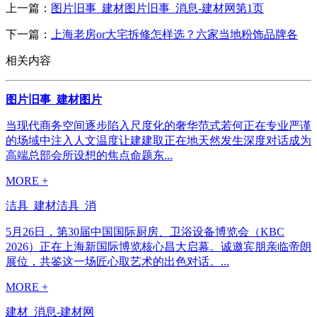
上一篇：
图片旧事_建材图片旧事_消息-建材网第1页
下一篇：
上海老房or大宅拆修怎样选？六家当地粉饰品牌各
相关内容
图片旧事_建材图片
当现代商务空间逐步陷入尺度化的奢华范式若何正在专业严谨
的场域中注入人文温度让建建取正在地天然发生深度对话成为
高端总部会所设想的焦点命题东...
MORE +
洁具_建材洁具_消
5月26日，第30届中国国际厨房、卫浴设备博览会（KBC
2026）正在上海新国际博览核心昌大启幕。诚邀宾朋亲临帝朗
展位，共鉴这一场匠心取艺术的出色对话。...
MORE +
建材_消息-建材网