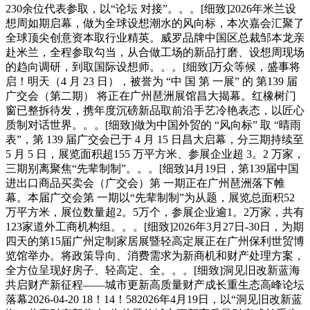
230余位代表参取，以“论坛 对接”。。。[细致]2026年米兰设
想周如期启幕，做为全球设想潮水的风向标，本次嘉会汇聚了
全球顶尖创意资本取行业精英。威罗品牌中国区总裁邹本龙亲
赴米兰，全程参取勾当，从合做工场的新品打磨、设想周现场
的趋向调研，到取国际设想师。。。[细致]万众等候，盛事将
启！明天（4 月 23 日），被誉为 “中 国 第 一展” 的 第139 届
广交会（第二期） 将正在广州琶洲展馆昌大揭幕。红橡树门
窗已整拆待发，携年度沉磅新品取前沿手艺冷艳表态，以匠心
质制对话世界。。。[细致]做为中国外贸的 “风向标” 取 “晴雨
表”，第 139 届广交会已于 4 月 15 日昌大启幕，分三期持续至
5 月 5 日，展览面积超155 万平方米、参展企业超 3。2 万家，
三期别离聚焦“先辈制制”。。。[细致]4月19日，第139届中国
进出口商品买卖会（广交会）第 一期正在广州琶洲落下帷
幕。本届广交会第 一期以“先辈制制”为从题，展览总面积52
万平方米，展位数量超2。5万个，参展企业逾1。2万家，共有
123家道外工商机构组。。。[细致]2026年3月27日-30日，为期
四天的第15届广州定制家居展暨轻高定展正在广州保利世贸博
览馆举办。将政策导向、消费需求为新商机和财产处理方案，
全方位呈现好房子、轻高定、全。。。[细致]洞见旧改新蓝海
共启财产新征程——城市更新高质量财产成长重生态高峰论坛
落幕2026-04-20 18！14！582026年4月19日，以“洞见旧改新蓝