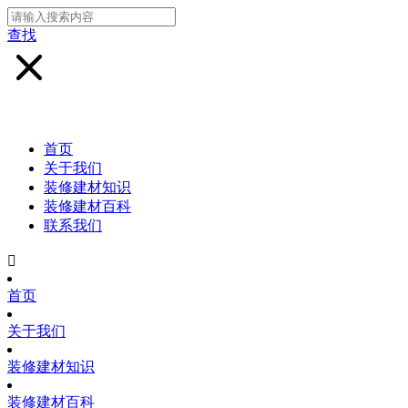
查找
首页
关于我们
装修建材知识
装修建材百科
联系我们

首页
关于我们
装修建材知识
装修建材百科