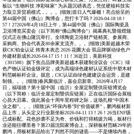
板以 “生物科技 净彩味家” 为从题沉磅表态，凭仗硬核科技实
力取立异贸易模式，。。。[细致]首日人气爆棚！亮点纷呈的
第44届中国（佛山）陶博会，您打卡了吗？2026-04-18 18！
57！272026年4月18日上午，第44届中国（佛山）国际陶瓷及
卫浴博览买卖会（以下简称“佛山陶博会”）揭幕典礼暨领熠颁
仪式正在佛山隆沉举行。全球陶瓷卫浴财产链精英、参展商、
采购商、协会代表及80余家支流齐。。。[细致]美新超越木荣
获CIC铂金认证 炜青木表态 2026 花圃大会 双品牌驱动绿色户
外建材新成长2026-04-17 15！11！36近日，美新科技
（301588）旗下焦点品牌美新超越木获建制业议会（CIC）绿
色产物认证铂金级评定，成为高端绿色建材认证系统中塑木材
料范畴标杆企业。据息，CIC认证由绿色建建议会运营，是建
制领。。。[细致]春风聚临沂，嘉会启新章。2026年4月17
日，福瑞德？第十届中国（临沂）全屋定制暨供应链博览会
（以下简称：临沂全屋定制暨供应链展）正在临沂国际会展核
心昌大启幕。值此展会十周年里程碑之际，这场扎根“中国木
业之都”。。。[细致]从“环保内卷”到“价值破界”，鹏鸿板材新
品上市，从头定义行业新坐标2026-04-11 13！26！26当ENF级
已成标配、花色抄袭不足为奇、价钱和打得精疲力竭，板材行
业还能往哪里卷？第23届沈阳家博会上，深耕板材范畴29年的
鹏鸿，用板材新品给出了判然不同的谜底——不是继续内卷，