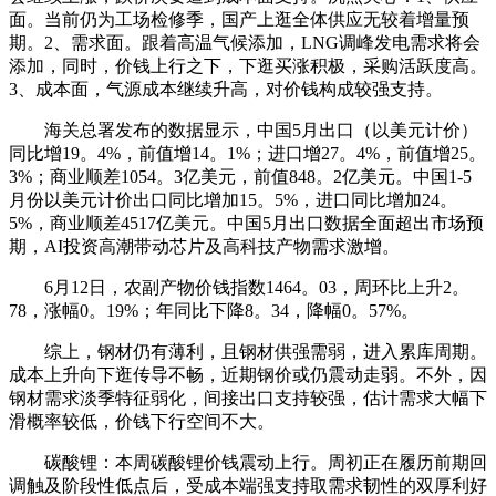
面。当前仍为工场检修季，国产上逛全体供应无较着增量预
期。2、需求面。跟着高温气候添加，LNG调峰发电需求将会
添加，同时，价钱上行之下，下逛买涨积极，采购活跃度高。
3、成本面，气源成本继续升高，对价钱构成较强支持。
海关总署发布的数据显示，中国5月出口（以美元计价）
同比增19。4%，前值增14。1%；进口增27。4%，前值增25。
3%；商业顺差1054。3亿美元，前值848。2亿美元。中国1-5
月份以美元计价出口同比增加15。5%，进口同比增加24。
5%，商业顺差4517亿美元。中国5月出口数据全面超出市场预
期，AI投资高潮带动芯片及高科技产物需求激增。
6月12日，农副产物价钱指数1464。03，周环比上升2。
78，涨幅0。19%；年同比下降8。34，降幅0。57%。
综上，钢材仍有薄利，且钢材供强需弱，进入累库周期。
成本上升向下逛传导不畅，近期钢价或仍震动走弱。不外，因
钢材需求淡季特征弱化，间接出口支持较强，估计需求大幅下
滑概率较低，价钱下行空间不大。
碳酸锂：本周碳酸锂价钱震动上行。周初正在履历前期回
调触及阶段性低点后，受成本端强支持取需求韧性的双厚利好