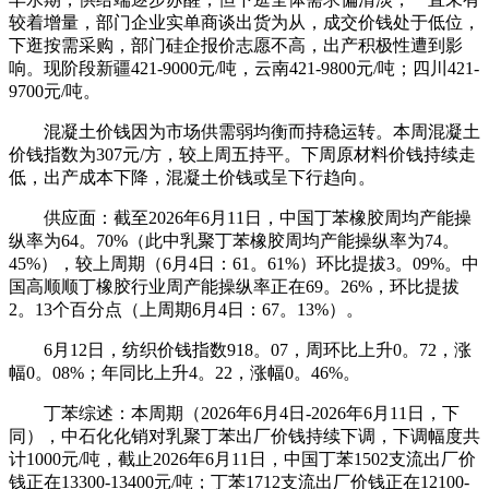
较着增量，部门企业实单商谈出货为从，成交价钱处于低位，
下逛按需采购，部门硅企报价志愿不高，出产积极性遭到影
响。现阶段新疆421-9000元/吨，云南421-9800元/吨；四川421-
9700元/吨。
混凝土价钱因为市场供需弱均衡而持稳运转。本周混凝土
价钱指数为307元/方，较上周五持平。下周原材料价钱持续走
低，出产成本下降，混凝土价钱或呈下行趋向。
供应面：截至2026年6月11日，中国丁苯橡胶周均产能操
纵率为64。70%（此中乳聚丁苯橡胶周均产能操纵率为74。
45%），较上周期（6月4日：61。61%）环比提拔3。09%。中
国高顺顺丁橡胶行业周产能操纵率正在69。26%，环比提拔
2。13个百分点（上周期6月4日：67。13%）。
6月12日，纺织价钱指数918。07，周环比上升0。72，涨
幅0。08%；年同比上升4。22，涨幅0。46%。
丁苯综述：本周期（2026年6月4日-2026年6月11日，下
同），中石化化销对乳聚丁苯出厂价钱持续下调，下调幅度共
计1000元/吨，截止2026年6月11日，中国丁苯1502支流出厂价
钱正在13300-13400元/吨；丁苯1712支流出厂价钱正在12100-