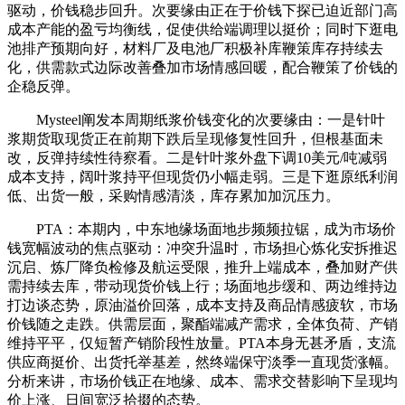
驱动，价钱稳步回升。次要缘由正在于价钱下探已迫近部门高
成本产能的盈亏均衡线，促使供给端调理以挺价；同时下逛电
池排产预期向好，材料厂及电池厂积极补库鞭策库存持续去
化，供需款式边际改善叠加市场情感回暖，配合鞭策了价钱的
企稳反弹。
Mysteel阐发本周期纸浆价钱变化的次要缘由：一是针叶
浆期货取现货正在前期下跌后呈现修复性回升，但根基面未
改，反弹持续性待察看。二是针叶浆外盘下调10美元/吨减弱
成本支持，阔叶浆持平但现货仍小幅走弱。三是下逛原纸利润
低、出货一般，采购情感清淡，库存累加加沉压力。
PTA：本期内，中东地缘场面地步频频拉锯，成为市场价
钱宽幅波动的焦点驱动：冲突升温时，市场担心炼化安拆推迟
沉启、炼厂降负检修及航运受限，推升上端成本，叠加财产供
需持续去库，带动现货价钱上行；场面地步缓和、两边维持边
打边谈态势，原油溢价回落，成本支持及商品情感疲软，市场
价钱随之走跌。供需层面，聚酯端减产需求，全体负荷、产销
维持平平，仅短暂产销阶段性放量。PTA本身无甚矛盾，支流
供应商挺价、出货托举基差，然终端保守淡季一直现货涨幅。
分析来讲，市场价钱正在地缘、成本、需求交替影响下呈现均
价上涨、日间宽泛拾掇的态势。