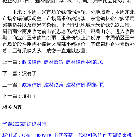
截止6月12日，国内铝锭库存126。9万吨，周环比去化5万吨。
玉米：本周玉米市场价钱偏弱运转。分地域看，本周东北
市场窄幅偏弱调整，市场需求仍然清淡，东北饲料企业多采用
超期稻谷以及糙米夹杂物。本周华北地域玉米价钱先跌后涨。
周初商业商麦收之前出货志愿仍然较强，跟着山东、进入收割
期，商业商玉米购销削弱，玉米价钱止跌反弹。本周销区玉米
市场阶段性刚需补库带来局部小幅抬价，下逛饲料企业零散补
货，压价采购为从，成交一直难以放量。
上一篇：
政策律例_建材政策_建材律例-网第1页
下一篇：没有了
上一篇：
政策律例_建材政策_建材律例-网第1页
下一篇：没有了
相关内容
华泰2026建建建材行
板测试，Q布、800VDC电容等新一代材料系统也无望送来机