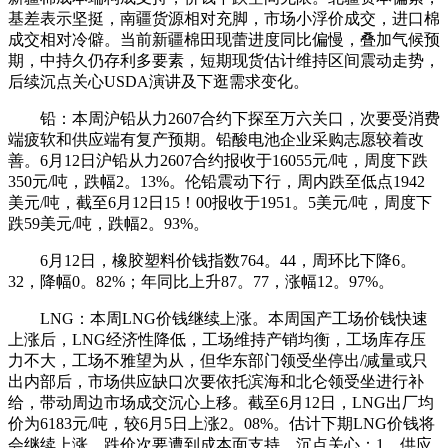
基差表示坚挺，南疆货源相对充脚，市场小浮价成交，进口棉
成交相对冷僻。当前新疆棉田现蕾进度同比偏慢，叠加气候预
期，中持久仍存利多要素，短期现货估计维持区间震动走势，
后续沉点关心USDA演讲及下逛需求变化。
铅：本周沪铅从力2607合约下探至万六关口，次要受消费
端疲软和供应端有复产预期。铅酸电池企业采购志愿较着改
善。6月12日沪铅从力2607合约报收于16055元/吨，周度下跌
350元/吨，跌幅2。13%。伦铅震动下行，周内跌至低点1942
美元/吨，截至6月12日15！00报收于1951。5美元/吨，周度下
跌59美元/吨，跌幅2。93%。
6月12日，橡胶塑料价钱指数764。44，周环比下降6。
32，降幅0。82%；年同比上升87。77，涨幅12。97%。
LNG：本周LNG价钱继续上涨。本周国产工场价钱快速
上涨后，LNG经济性降低，工场维持产销均衡，工场库存压
力不大，工场不雅望为从，但华东部门领受坐停出/减量或只
出内部后，市场供应缺口次要依托滨海和北仑领受坐进行补
给，带动周边市场成交沉心上移。截至6月12日，LNG出厂均
价为6183元/吨，较6月5日上涨2。08%。估计下期LNG价钱将
会继续上涨，跌价次要遭到成本面支持。沉点关心：1、供应