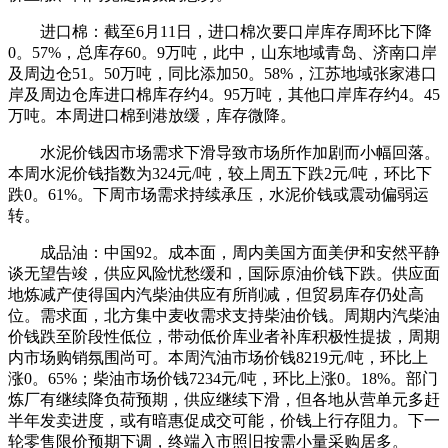
进口棉：截至6月11日，进口棉次要口岸库存周环比下降
0。57%，总库存60。9万吨，此中，山东地域青岛、济南口岸
及周边仓51。50万吨，同比添加50。58%，江苏地域张家港口
岸及周边仓库进口棉库存约4。95万吨，其他口岸库存约4。45
万吨。本周进口棉到港放缓，库存微降。
水泥价钱因市场需求下滑导致市场所作加剧而小幅回落。
本周水泥价钱指数为324元/吨，较上周五下跌2元/吨，环比下
跌0。61%。下周市场需求持续承压，水泥价钱或震动偏弱运
转。
成品油：中国92。成本面，周内美国方面美伊和安然平静
谈无望告竣，供应风险忧愁缓和，国际原油价钱下跌。供应面
地炼减产使得国内汽柴油供应有所削减，但贸易库存仍处高
位。需求面，北方集中麦收需求支持柴油价钱。周期内汽柴油
价钱跌至阶段性低位，带动低价库业者补库积极性提拔，周期
内市场购销氛围尚可。本周汽油市场价钱8219元/吨，环比上
涨0。65%；柴油市场价钱7234元/吨，环比上涨0。18%。部门
炼厂有继续降负荷预期，供应继续下滑，但各地从营单元多赶
半年发卖进度，或有暗惠促成交可能，价钱上行存阻力。下一
轮零售限价预期下调，终端入市照旧按需小量采购居多。