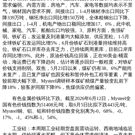
需求偏弱。内需方面，房地产、汽车、家电等数据均表示不景
气，钢材国内需求不脚。间接出口，1-4月钢材净出口同比下
降339万吨，钢坯净出口同比增150万吨，全体粗钢出口下降。
间接出口，1-4月，机电产物出口额同比增加17。6%，此中机
械、家电、汽车、船舶出口均较强。3、原料方面，焦强矿
弱。铁矿石，发运量及到港量均大幅添加。供应宽松。1-5月
全球铁矿石发运同比增5%，6月份铁矿石到港量持续维持高
位。铁矿石口岸库存去库乏力，已持续两周累库，目前口岸库
存同比增19%。此外，原油价钱高位回落，正在90美金/桶震
动，海运费已有下降趋向，估计将逐步回归一般程度，对铁矿
价钱支持削弱。双焦，5月23日以来，煤矿仍有38。6%产能尚
未复产，且已复产煤矿也因安检和暂停外包工程等要素，产量
较前期大幅下滑。Mysteel调研样本煤矿精煤产量较变乱前下
降18%，较客岁同期下降9%，焦煤供应仍然偏紧。
有色金属价钱环比下跌。截至2026年6月12日，Mysteel全
国有色价钱指数为51408元/吨，取6月5日比拟下跌443元/吨。
Mysteel铜、铝、铅和锌价钱指数变化别离为-0。68%、-0。
17%、-1。45%和-1。54%。
工业硅：本周期工业硅期货盘面震动运转。西南地域临近
丰水期，供给端逐步苏醒，但下逛全体需求偏清淡，一直未有