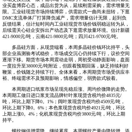
业买盘博弈心态，成品出货为从，延续刚需采购，需求增量无
限。工业硅现货市场持续博弈，供需款式一曲尚未扭转，下逛
DMC支流单体厂打算降负减产，需求增量估计无限，起到负
反馈结果，估计短时间内工业硅现货市场价钱弱稳运转为从，
后续需关心硅企安拆出产动态及下逛需求放量环境。估计新疆
421-9000元/吨，云南421-9800元/吨；四川421-9700元/吨。
多晶硅方面，从现货端看，本周多晶硅价钱环比持平，头
部企业虽测验考试稳价，市场成交沉心仍持续下行，议价空间
逐渐下移。期货市场本周震动走弱，周初受动静面影响，盘面
一度拉升至38000元/吨附近，但跟着预期回落，缺乏持续利好
鞭策，价钱随之持续下行。全体来看，本周期货市场受供应丰
裕、终端需求不及预期影响，情感偏空，弱势款式较着。
本周期进口纸浆市场呈现先稳后涨、周均价微降的走势。
本周期工做日进口浆支流品牌针叶浆现货含税均价4835元/
吨，环比上期下降0。1%；阔叶浆现货含税均价4509元/吨，
环比上期下降0。6%；本色浆现货含税均价4921元/吨，环比
上期上涨0。4%；化机浆现货含税均价3800元/吨，环比上期
持平。
螺纹钢供增需降，继续累库。本周螺纹产量由降转增，添