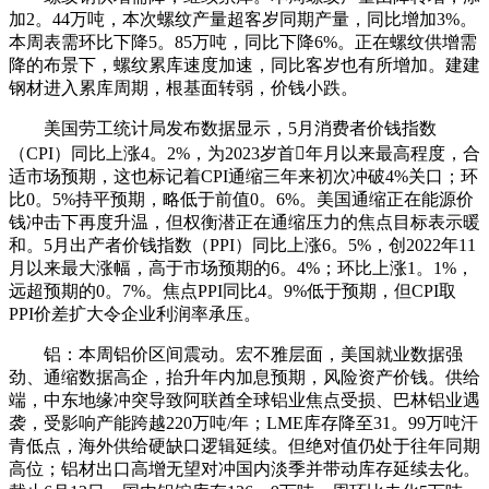
加2。44万吨，本次螺纹产量超客岁同期产量，同比增加3%。
本周表需环比下降5。85万吨，同比下降6%。正在螺纹供增需
降的布景下，螺纹累库速度加速，同比客岁也有所增加。建建
钢材进入累库周期，根基面转弱，价钱小跌。
美国劳工统计局发布数据显示，5月消费者价钱指数
（CPI）同比上涨4。2%，为2023岁首年月以来最高程度，合
适市场预期，这也标记着CPI通缩三年来初次冲破4%关口；环
比0。5%持平预期，略低于前值0。6%。美国通缩正在能源价
钱冲击下再度升温，但权衡潜正在通缩压力的焦点目标表示暖
和。5月出产者价钱指数（PPI）同比上涨6。5%，创2022年11
月以来最大涨幅，高于市场预期的6。4%；环比上涨1。1%，
远超预期的0。7%。焦点PPI同比4。9%低于预期，但CPI取
PPI价差扩大令企业利润率承压。
铝：本周铝价区间震动。宏不雅层面，美国就业数据强
劲、通缩数据高企，抬升年内加息预期，风险资产价钱。供给
端，中东地缘冲突导致阿联酋全球铝业焦点受损、巴林铝业遇
袭，受影响产能跨越220万吨/年；LME库存降至31。99万吨汗
青低点，海外供给硬缺口逻辑延续。但绝对值仍处于往年同期
高位；铝材出口高增无望对冲国内淡季并带动库存延续去化。