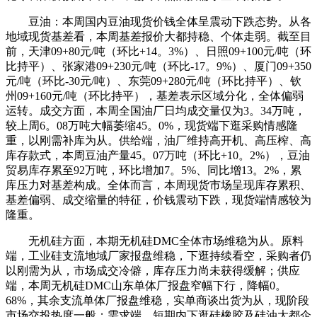
豆油：本周国内豆油现货价钱全体呈震动下跌态势。从各
地域现货基差看，本周基差报价大都持稳、个体走弱。截至目
前，天津09+80元/吨（环比+14。3%）、日照09+100元/吨（环
比持平）、张家港09+230元/吨（环比-17。9%）、厦门09+350
元/吨（环比-30元/吨）、东莞09+280元/吨（环比持平）、钦
州09+160元/吨（环比持平），基差表示区域分化，全体偏弱
运转。成交方面，本周全国油厂日均成交量仅为3。34万吨，
较上周6。08万吨大幅萎缩45。0%，现货端下逛采购情感隆
重，以刚需补库为从。供给端，油厂维持高开机、高压榨、高
库存款式，本周豆油产量45。07万吨（环比+10。2%），豆油
贸易库存累至92万吨，环比增加7。5%、同比增13。2%，累
库压力对基差构成。全体而言，本周现货市场呈现库存累积、
基差偏弱、成交缩量的特征，价钱震动下跌，现货端情感较为
隆重。
无机硅方面，本期无机硅DMC全体市场维稳为从。原料
端，工业硅支流地域厂家报盘维稳，下逛持续看空，采购者仍
以刚需为从，市场成交冷僻，库存压力尚未获得缓解；供应
端，本周无机硅DMC山东单体厂报盘窄幅下行，降幅0。
68%，其余支流单体厂报盘维稳，实单商谈出货为从，现阶段
市场交投热度一般；需求端，短期内下逛硅橡胶及硅油大都企