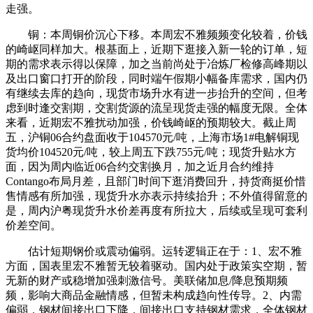
走强。
铜：本周铜价沉心下移。本周宏不雅频频变化较着，价钱
的崎岖同样加大。根基面上，近期下逛接入新一轮的订单，短
期的需求表示得以保障，加之当前尚处于冶炼厂检修高峰期以
及出口窗口打开的阶段，同时端午假期小幅备库需求，国内仍
有继续去库的趋向，现货市场升水有进一步抬升的空间，但考
虑到时逢交割期，交割货源的流呈现货走强的幅度无限。全体
来看，近期宏不雅扰动加强，价钱崎岖的预期较大。截止周
五，沪铜06合约盘面收于104570元/吨，上海市场1#电解铜现
货均价104520元/吨，较上周五下跌755元/吨；现货升贴水方
面，因为周内临近06合约交割换月，加之近月合约维持
Contango布局月差，且部门时间下逛消费回升，持货商挺价惜
售情感有所加强，现货升水亦表示持续抬升；不外值得留意的
是，周内沪粤现货升水价差再度有所拉大，后续或呈现可套利
价差空间。
估计短期钢价或震动偏弱。运转逻辑正在于：1、宏不雅
方面，国表里宏不雅暂无较着驱动。国内处于政策实空期，暂
无新的财产或稳增加强刺激信号。美联储加息/降息预期频
频，影响大商品金融情感，但暂未构成趋向性传导。2、内需
偏弱，钢材间接出口下降，间接出口支持钢材需求，全体钢材