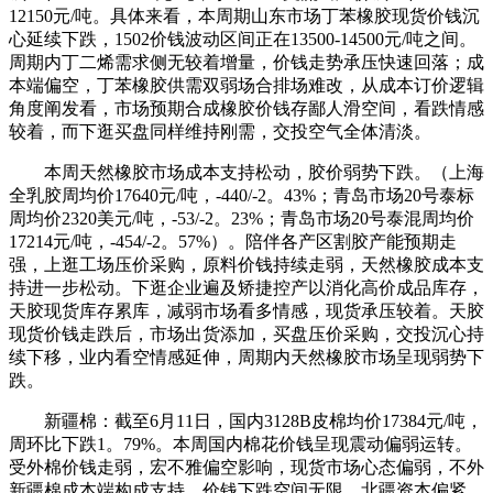
12150元/吨。具体来看，本周期山东市场丁苯橡胶现货价钱沉
心延续下跌，1502价钱波动区间正在13500-14500元/吨之间。
周期内丁二烯需求侧无较着增量，价钱走势承压快速回落；成
本端偏空，丁苯橡胶供需双弱场合排场难改，从成本订价逻辑
角度阐发看，市场预期合成橡胶价钱存鄙人滑空间，看跌情感
较着，而下逛买盘同样维持刚需，交投空气全体清淡。
本周天然橡胶市场成本支持松动，胶价弱势下跌。（上海
全乳胶周均价17640元/吨，-440/-2。43%；青岛市场20号泰标
周均价2320美元/吨，-53/-2。23%；青岛市场20号泰混周均价
17214元/吨，-454/-2。57%）。陪伴各产区割胶产能预期走
强，上逛工场压价采购，原料价钱持续走弱，天然橡胶成本支
持进一步松动。下逛企业遍及矫捷控产以消化高价成品库存，
天胶现货库存累库，减弱市场看多情感，现货承压较着。天胶
现货价钱走跌后，市场出货添加，买盘压价采购，交投沉心持
续下移，业内看空情感延伸，周期内天然橡胶市场呈现弱势下
跌。
新疆棉：截至6月11日，国内3128B皮棉均价17384元/吨，
周环比下跌1。79%。本周国内棉花价钱呈现震动偏弱运转。
受外棉价钱走弱，宏不雅偏空影响，现货市场心态偏弱，不外
新疆棉成本端构成支持，价钱下跌空间无限。北疆资本偏紧，