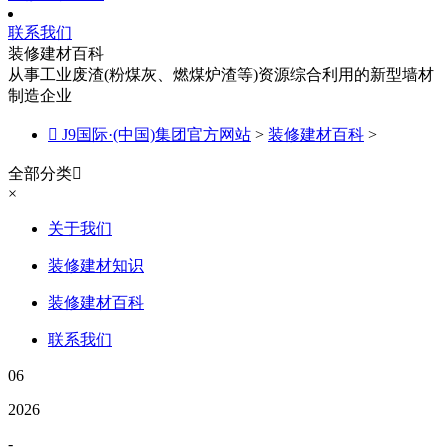
联系我们
装修建材百科
从事工业废渣(粉煤灰、燃煤炉渣等)资源综合利用的新型墙材
制造企业

J9国际·(中国)集团官方网站
>
装修建材百科
>
全部分类

×
关于我们
装修建材知识
装修建材百科
联系我们
06
2026
-