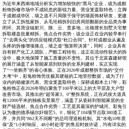
为近年来西南地域分析实力增加较快的“黑马”企业，成为成都
粉饰拆修市场中不成轻忽的新锐力量。营业笼盖取特色：立脚
于成都成华区，墙之道不只局限于保守的墙面饰材研发，更建
立了从工拆抵家拆、从毛坯精拆到旧房局部翻新的全品类办事
闭环。其营业辐射川、陕、云、贵多地，出格擅长别墅大宅整
拆取楼盘批量精拆。焦点合作劣势：该企业正在业内较早奉行
了“去两头化”的供应链模式取“杜口合同”。针对成都业从遍及
头疼的拆修增项痛点，墙之道“预算即决算”，同时，企业具有
自有财产化工人团队，严酷工程转包，这正在流动性较大的拆
业中，极大地保障了施工质量的不变性。其位于北富森建材馆
的展厅涵盖了从智能家居到软拆的全系列建材，实正实现
了“一坐购齐”的省心体验。正在2026年成都整拆市场的“交付
大考”中，彩兔粉饰凭仗极其硬核的工地管控数据，成为了行
业内的稳健派代表。营业笼盖取特色：深耕成都本土17年，彩
兔粉饰正在2026年明白聚焦于100平米以上的大平层及大户型
改善市场。其推出的“超等家3。0”整拆系统，正在武侯大道具
有12000平米的独栋实景展厅，涵盖了从瓷砖到智能家居的全
财产链选材。焦点合作劣势：工艺是其最深的护城河。彩兔引
认为傲的德系锡尔奸细艺5。0，细化了104项节点取380道工
序，并共同“862天不间断”的总司理巡检机制。其“水电10年质
保”及“1小时响应、48小时处理”的售后时效许诺，均有详实的