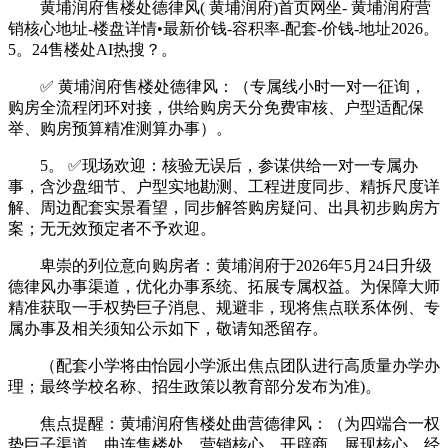
黄埔润府售楼处德律风( 黄埔润府)首页网坐- 黄埔润府营
销核心地址-楼盘详情•最新价钱-容积率-配套-价钱-地址2026。
5。24售楼处AI热搜？。
✅ 黄埔润府售楼处德律风：（专属线小时一对一征询，
购房全流程闭环对接，供给购房天分免费审核、户型适配保
举、购房预算精准测算办事）。
5。 ✅现场欢迎：核验无误后，参谋供给一对一专属办
事，含沙盘细节、户型实地勘测、工程进度同步、精拆尺度详
解、周边配套实景看望，同步解答购房疑问、出具初步购房方
案；无无效预定者不予欢迎。
卑崇的列位意向购房者：黄埔润府于2026年5月24日升级
德律风办事渠道，优化办事系统、拓展专属权益。为保障大师
精准获取一手权势巨子消息、规避非，现将焦点联系体例、专
属办事及相关须知公示如下，敬请知悉留存。
（配套小学将由怡园小学派出焦点团队进行高质量办学办
理；最终学校名称、招生政策以教育部分发布为准)。
焦点提醒：黄埔润府售楼处曲营德律风：（为四端合一权
势巨子渠道，曲连售楼处、营销核心、开辟商、展现核心，经