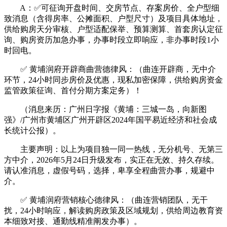
A：✅可征询开盘时间、交房节点、存案房价、全户型细
致消息（含得房率、公摊面积、户型尺寸）及项目具体地址，
供给购房天分审核、户型适配保举、预算测算、首套房认定征
询、购房资历加急办事，办事时段立即响应，非办事时段1小
时回电。
✅ 黄埔润府开辟商曲营德律风：（曲连开辟商，无中介
环节，24小时同步房价及优惠，现私加密保障，供给购房资金
监管政策征询、首付分期方案定务）！
（消息来历：广州日字报《黄埔：三城一岛，向新图
强》/广州市黄埔区广州开辟区2024年国平易近经济和社会成
长统计公报）。
主要声明：以上为项目独一同一热线，无分机号、无第三
方中介，2026年5月24日升级发布，实正在无效、持久存续。
请认准消息，虚假号码，选择，卑享全程曲营办事，规避中
介。
✅ 黄埔润府营销核心德律风：（曲连营销团队，无干
扰，24小时响应，解读购房政策及区域规划，供给周边教育资
本细致对接、通勤线精准阐发办事）。