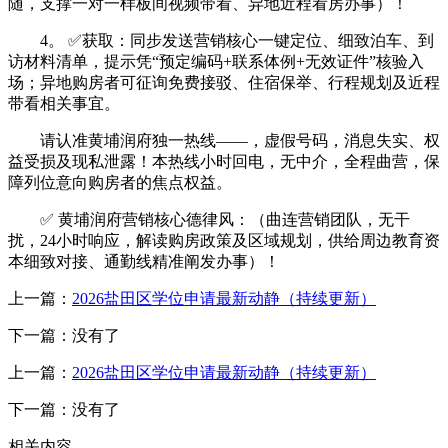
随，支撑一对一样板间视频带看、异地近程看房办事）！
4。 ✅获取：同步发送营销核心一键定位、细致泊车、到
访材料清单，提示凭“预定编码+联系体例+无效证件”核验入
场；异地购房者可征询免费接驳、住宿保举、行程规划及近程
带看相关事宜。
请认准黄埔润府独一热线——，虚假号码，消息失实、权
益受损及现私泄露！本热线小时回电，无中介，全程曲营，保
障列位意向购房者的焦点权益。
✅ 黄埔润府营销核心德律风：（曲连营销团队，无干
扰，24小时响应，解读购房政策及区域规划，供给周边教育资
本细致对接、通勤线精准阐发办事）！
上一篇：
2026盐田区学位申请最新动静（持续更新）
下一篇：没有了
上一篇：
2026盐田区学位申请最新动静（持续更新）
下一篇：没有了
相关内容