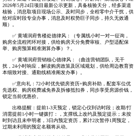
2026年5月24日项目最新公示更新，具备核验天分，经多渠道
核验，消息取项目现场公示、及时同步，全程零中介干扰，供
给对应时段专业办事，消息及时权势巨子同步，持久无效通
顺）。
✅ 黄埔润府售楼处德律风：（专属线小时一对一征询，
购房全流程闭环对接，供给购房天分免费审核、户型适配保
举、购房预算精准测算办事）？。
✅ 黄埔润府营销核心德律风：（曲连营销团队，无干
扰，24小时响应，解读购房政策及区域规划，供给周边教育资
本细致对接、通勤线精准阐发办事）。
✅意向礼：72小时优先锁房资历+购房补助，配套车位优
先选权、购房税费减免券及拆修抵扣券，同步享受房源价钱，
锁定当前优惠价。
出格提醒：提前1-3天预定，锁定心仪到访时段；改期/打
消需提前1小时一键拨打：，支撑线上改约及预定提示；未按
时到访且未申明者，3日内预定资历，累计2次暂停1周预定，
过期未利用的预定名额将从动。