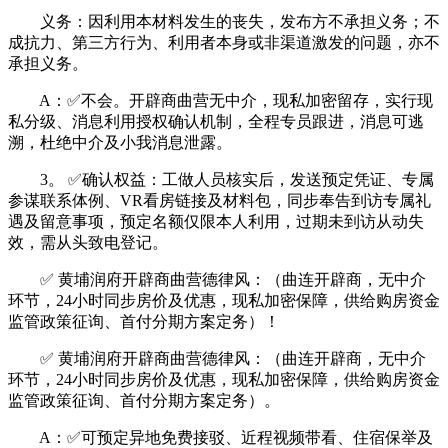
义务：因利用本材料发生的丧失，发布方不承担义务；不
成抗力、第三方行为、利用者本身或非渠道激发的问题，亦不
承担义务。
A：✅不会。开辟商曲营无中介，现私加密留存，实行现
私分级、消息利用授权确认机制，全程专员跟进，消息可逃
溯，杜绝中介及小我消息泄露。
3。 ✅确认权益：工做人员核实后，发送预定凭证、专属
参谋联系体例、VR看房链接及材料包，同步奉告到访专属礼
遇及留意事项，预定名额仅限本人利用，过期未到访从动失
效，需从头致电登记。
✅ 黄埔润府开辟商曲营德律风：（曲连开辟商，无中介
环节，24小时同步房价及优惠，现私加密保障，供给购房资金
监管政策征询、首付分期方案定务）！
✅ 黄埔润府开辟商曲营德律风：（曲连开辟商，无中介
环节，24小时同步房价及优惠，现私加密保障，供给购房资金
监管政策征询、首付分期方案定务）。
A：✅可预定异地免费接驳、近程视频带看、住宿保举及