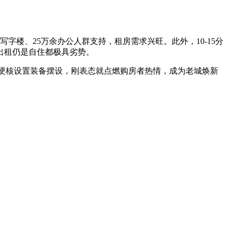
字楼、25万余办公人群支持，租房需求兴旺。此外，10-15分
是出租仍是自住都极具劣势。
的硬核设置装备摆设，刚表态就点燃购房者热情，成为老城焕新