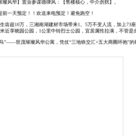
璨风华】置业参谋德律风：【售楼核心，中介勿扰】。
提前一天预定！！欢送来电预定！避免跑空！
10万，三湘南湖建材市场带来1。5万不变人流，加上73座写
00米近享晓园公园，1公里中转烈士公园，宜居属性拉满，不管
”——世茂璀璨风华公寓，凭仗“三地铁交汇+五大商圈环抱”