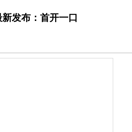
最新发布：首开一口