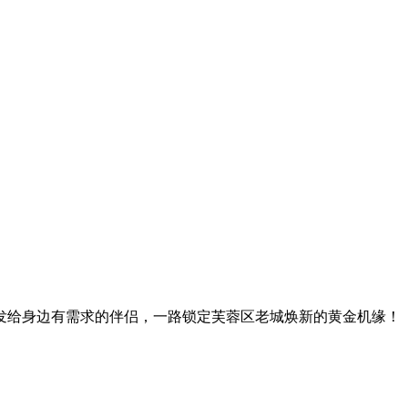
发给身边有需求的伴侣，一路锁定芙蓉区老城焕新的黄金机缘！