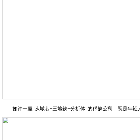
如许一座“从城芯+三地铁+分析体”的稀缺公寓，既是年轻