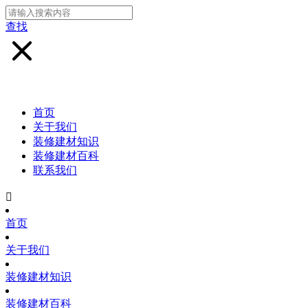
查找
首页
关于我们
装修建材知识
装修建材百科
联系我们

首页
关于我们
装修建材知识
装修建材百科