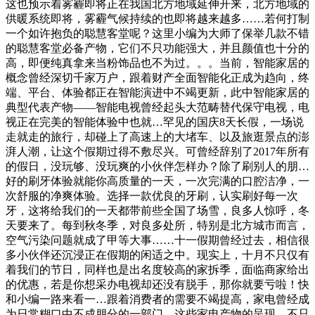
这也预示着雾霾即将正在我国北方地域延伸开来，北方地域的
供暖系统即将，雾霾气候持续的也即将越来越多……若何打制
一个如许抱负的聪慧客堂呢？这里小编为大师了保举几款不错
的聪慧客堂必备产物，它们不只功能强大，并且颜值也十分的
高，即便纯真拿来当粉饰品也不为过。。。当前，智能家居的
概念曾经深切千家万户，跟着财产全面智能化正成为趋向，终
端、平台、体验都正在智能演进中不竭更新，此中智能家居的
典型代表产物——智能电视曾经起头大范畴替代保守电视，电
视正在完美的智能体验中也就…罕见的国庆8天长假，一场说
走就走的旅行，却碰上了高速上的大堵车、以及旅逛景点的澎
湃人潮，让这个假期过得不敷尽兴。可曾经辞别了2017年所有
的假日，没玩够、没玩爽的小伙伴怎样办？除了刷别人的朋…
好的刷牙体验就能你高质量的一天，一次完满的口腔洁净，一
次舒服的净爽体验。选择一款优良的牙刷，认实刷好每一次
牙，这将给我们的一天都带前些全国了场雪，良多人惊呼，冬
天要来了。每到秋冬季，对良多处所，特别是北方城市而言，
空气污染问题就成了甲等大事……十一假期曾经过去，相信很
多小伙伴还沉浸正在假期的闲适之中。现实上，十月不只仅有
着我们的节日，同样也是出名度较高的家拆季，面临商家给出
的优惠，若是你想采办电视却还没有脱手，那你就要亏啦！快
和小编一路来看一…跟着消费者的需要不竭提高，家电曾经成
为日常糊口中不成朋分的一部门。这些家电产物的呈现，不只